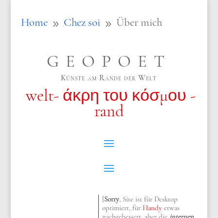
Home
Chez soi
Über mich
9
9
GEOPOET
Künste am Rande der Welt
welt- άκρη του κόσμου -
rand
[
Sorry
, Site ist für Desktop
optimiert, für
Handy
etwas
nachgebessert, aber die
internen