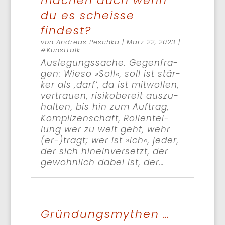
machen auch wenn
du es scheisse
findest?
von
Andreas Peschka
|
März 22, 2023
|
#Kunst­talk
Aus­le­gungs­sa­che. Gegen­fra­
gen: Wie­so »Soll«, soll ist stär­
ker als ‚darf‘, da ist mit­wol­len,
ver­trau­en, risi­ko­be­reit aus­zu­
hal­ten, bis hin zum Auf­trag,
Kom­pli­zen­schaft, Rol­len­tei­
lung wer zu weit geht, wehr
(er-)trägt; wer ist »ich«, jeder,
der sich hin­ein­ver­setzt, der
gewöhn­lich dabei ist, der…
Gründungsmythen …