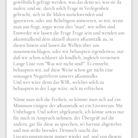
gewöhnlich gefragt werden, was das denn sei, was sie da
malen, und sie, durch solch Frage in Verlegenheit
gebracht, sich in ihr Malen zurückwenden und
ignorieren, oder mit Beliebigem antworten, so wir, wenn
man uns fragt, sogar wenn dies "man", wir selbst sind.
Entweder wir lassen die Frage Frage sein und wenden uns
#kunsttalkend dem aktuell akuten #Kunsttalk zu, in
diesen hinein und lassen die Wellen über uns
zusammenschlagen, oder wir behaupten irgendetwas, nur
daß wir schon schlauer als kindlich, zugleich verneinen.
Lange Liste von "Was wir nicht sind!". Es entsteht,
behaupten wir, auf diese Weise schon gar nicht eine
sozusagen Negativform unseres #Kunsttalks.
Und wer wäre denn das WIR, welches solch zu
behaupten in der Lage wäre, sich zu erfrechen.
Näme man sich die Freiheit, so könnte man sich auf ein
Minimum einigen: der #Kunsttalk sei ein Livestream. Mit
Unbehagen. Und sofort abgekanzelt, ich könne sowas nur
für mich in Anspruch nehmen, der Übergriff auf die
andern, gar für diese zu sprechen, sei hiermit abgewehrt
und nun strikt beendet. Dennoch taucht das
Livestreamstatement immer wieder auf, mal von diesem