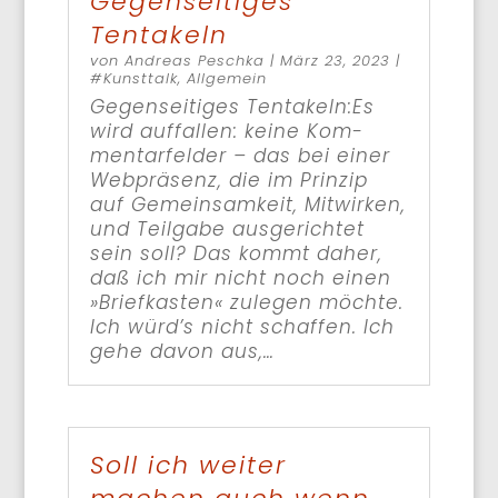
Gegenseitiges
Tentakeln
von
Andreas Peschka
|
März 23, 2023
|
#Kunst­talk
,
All­ge­mein
Gegen­sei­ti­ges Tentakeln:Es
wird auf­fal­len: kei­ne Kom­
men­tar­fel­der – das bei einer
Web­prä­senz, die im Prin­zip
auf Gemein­sam­keit, Mit­wir­ken,
und Teil­ga­be aus­ge­rich­tet
sein soll? Das kommt daher,
daß ich mir nicht noch einen
»Brief­ka­sten« zule­gen möch­te.
Ich würd’s nicht schaf­fen. Ich
gehe davon aus,…
Soll ich weiter