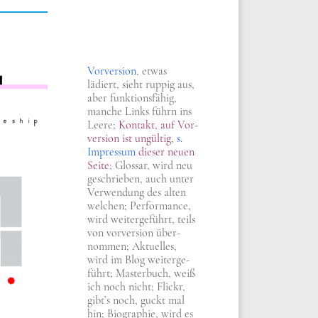
Vor­ver­si­on
, etwas
lädiert, sieht rup­pig aus,
aber funk­ti­ons­fä­hig,
man­che Links führn ins
Lee­re;
Kon­takt, auf Vor­
ver­si­on
ist ungül­tig
,
s.
Impres­sum
die­ser neu­en
Sei­te
; Glos­sar, wird neu
geschrie­ben, auch unter
Ver­wen­dung des alten
wel­chen; Per­for­mance,
wird wei­ter­ge­führt, teils
von vor­ver­si­on über­
nom­men; Aktu­el­les,
wird im Blog wei­ter­ge­
führt; Master­buch, weiß
ich noch nicht; Flickr,
gibt’s noch, guckt mal
hin; Bio­gra­phie, wird es