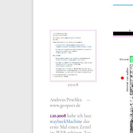
2008
Andre­as Pesch­ka —
www​.geo​po​et​.de
1.10.2008
habe ich laut
way­back­Ma­chi­ne
das
erste Mal einen Zet­tel
ins WEB gehängt. Zur