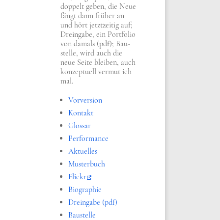
dop­pelt geben, die Neue
fängt dann frü­her an
und hört jetzt­zei­tig auf;
Drein­ga­be, ein Port­fo­lio
von damals (pdf); Bau­
stel­le, wird auch die
neue Sei­te blei­ben, auch
kon­zep­tu­ell ver­mut ich
mal.
Vor­ver­si­on
Kon­takt
Glos­sar
Per­for­mance
Aktu­el­les
Muster­buch
Flickr
Bio­gra­phie
Drein­ga­be (pdf)
Bau­stel­le