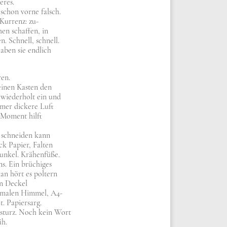
­res.
chon vor­ne falsch.
ur­renz: zu-
en schaf­fen, in
en. Schnell, schnell.
ben sie end­lich
ren.
einen Kasten den
wie­der­holt ein und
mmer dicke­re Luft
m Moment hilft
t schnei­den kann
k Papier, Fal­ten
n­kel. Krä­hen­fü­ße.
ns. Ein brü­chi­ges
n hört es pol­tern
en Deckel
ma­len Him­mel, A4-
. Papier­sarg.
sturz. Noch kein Wort
äh.