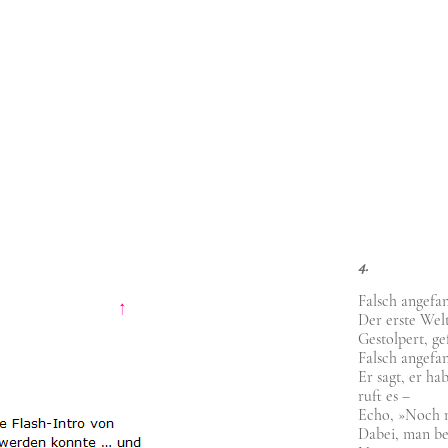
4.
Falsch ange­fan
Der erste Welt
Gestol­pert, ge
Falsch ange­fan
Er sagt, er hab
ruft es –
Echo, »Noch ni
Dabei, man b