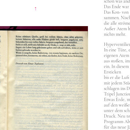
schon was ande
Das Ende war s
Das Kon- von K
sam­men. Nisch
die alle strö­m
Außer Atem ha
nichts mehr.
Hyper­ven­ti­lie­
In eine Tüte, 
eige­nen Atem 
aus sto­ßen, i
ein. In die­se
Ersticken
bis er die Luf
mit jedem Stüc
schla­gen ins Du
Tri­pel Junc­tio
Etwas Erde, ma
auf den wei­ß
unter dem sch
Druck. Neu tot
Pro­gramm Ab
für das neue J