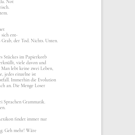
 da. Not
risch.
stem.
a
net
, sich ent-
s Grab, der Tod. Nichts. Unten.
s Stückes im Papier­korb
zer­knüllt, vie­le davon und
 Man lebt kei­ne zwei Leben,
, jedes ein­zel­ne ist
t­fall. Immer­hin die Evo­lu­ti­on
­fach an. Die Men­ge Loser
ei Spra­chen Gram­ma­tik.
en.
Lexi­kon fin­det immer nur
ung. Geh mehr! Wäre