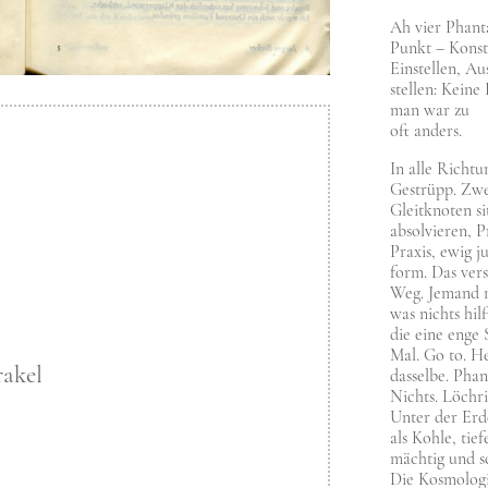
Ah vier Phan­
Punkt – Kon­st
Ein­stel­len, Au
stel­len: Kei­ne
man war zu
oft anders.
In alle Rich­tu
Gestrüpp. Zwei
Gleit­kno­ten si
absol­vie­ren, P
Pra­xis, ewig j
form. Das ver­s
Weg. Jemand m
was nichts hilft
die eine enge S
Mal. Go to. H
a­kel
das­sel­be. Phan­
Nichts. Löch­r
Unter der Erde 
als Koh­le, tie­
mäch­tig und s
Die Kos­mo­lo­g