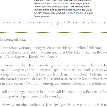
screen­shot: vor­ver­si­on – geo​po​et​.de von 2014 bis 2021
ibt klein­ge­druckt.
brauchs­an­wei­sung, unei­gent­lich selbst­er­klä­rend, Selbst-Erklä­rung, …
rede nicht) u.s.w. kam noch, kommt noch das Out-Take in Sachen Becket
n«, »Faux départs«, Kurs­buch 1, Sei­te 1.
un es nicht mehr, Herr Enzens­ber­ger ist am 24.11.2022 ver­stor­ben, die L
t­te die Aus­ga­be von 2001, auf­ge­schla­gen, frap­piert, soo cool, aber so w
ich­tig« für die­sen Anfang konn­te ich auch nicht brau­chen. Hielt mich 
st­be­tö­ren­den ersten Absät­ze. Ich las und notier­te noch lesend, was dan
n in mein eige­nes Öko­top hin­ein­zog, den unten neben­her auf­ge­führ­ten
­te voll von Klein­ge­druck­ten bekommt voll Hoch­ach­tung @Beckett, @E
) Liste grad nach­ge­schau­ter Links – und gut.
Hin­weis, auf einen kol­la­bo­ra­ti­ven Text von Bir­git Mat­ter und mir. (s.u.