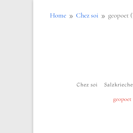
Home
Chez soi
geopoet (
9
9
Chez soi
Salzkriech
geopoet 