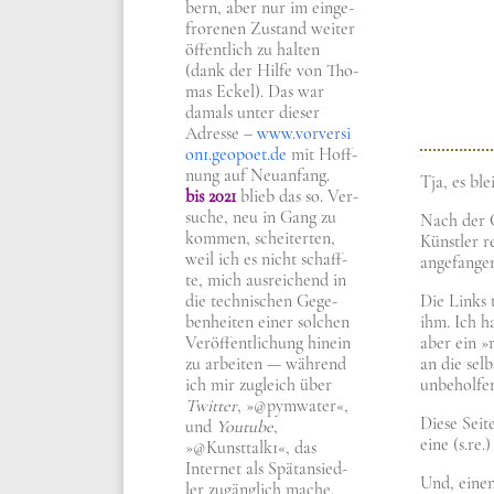
bern, aber nur im ein­ge­
fro­re­nen Zustand wei­ter
öffent­lich zu hal­ten
(dank der Hil­fe von Tho­
mas Eckel). Das war
damals unter die­ser
Adres­se –
www​.vor​ver​si​
on1​.geo​po​et​.de
mit Hoff­
nung auf Neu­an­fang.
Tja, es ble
bis 2021
blieb das so. Ver­
su­che, neu in Gang zu
Nach der Ge
kom­men, schei­ter­ten,
Künst­ler 
weil ich es nicht schaff­
ange­fan­ge
te, mich aus­rei­chend in
die tech­ni­schen Gege­
Die Links t
ben­hei­ten einer sol­chen
ihm. Ich ha
Ver­öf­fent­li­chung hin­ein
aber ein »r
zu arbei­ten — wäh­rend
an die selb
ich mir zugleich über
unbe­hol­fe
Twit­ter
, »@pymwater«,
Die­se Sei
und
You­tube
,
eine (s.re.
»@Kunsttalk1«, das
Inter­net als Spät­an­sied­
Und, einen 
ler zugäng­lich mache.