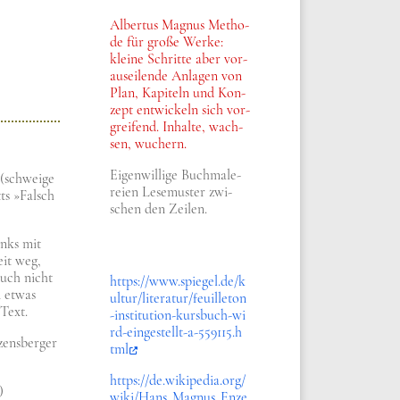
Alber­tus Magnus Metho­
de für gro­ße Wer­ke:
klei­ne Schrit­te aber vor­
aus­ei­len­de Anla­gen von
Plan, Kapi­teln und Kon­
zept ent­wickeln sich vor­
grei­fend. Inhal­te, wach­
sen, wuchern.
Eigen­wil­li­ge Buch­ma­le­
 (schwei­ge
rei­en Lese­mu­ster zwi­
ts »Falsch
schen den Zei­len.
inks mit
eit weg,
auch nicht
https://​www​.spie​gel​.de/​k​
n etwas
u​l​t​u​r​/​l​i​t​e​r​a​t​u​r​/​f​e​u​i​l​l​e​t​o​n​
 Text.
-​i​n​s​t​i​t​u​t​i​o​n​-​k​u​r​s​b​u​c​h​-​w​i​
r​d​-​e​i​n​g​e​s​t​e​l​l​t​-​a​-​5​5​9​1​1​5​.​h​
nzensberger
tml
https://​de​.wiki​pe​dia​.org/​
)
w​i​k​i​/​H​a​n​s​_​M​a​g​n​u​s​_​E​n​z​e​