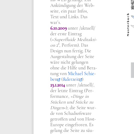
Ankün­di­gung der Web­
sei­te, ein paar Infos,
Text und Links. Das
war’s.
6.10.2009
unter /​aktuell/​
der erste Ein­trag
(»
Super­flui­de Medit­ak­ti­
on
2″, Per­form). Das
Design nun fer­tig. Die
Aus­ge­stal­tung der Sei­te
wäre nicht gelun­gen
ohne die Hil­fe und Bera­
tung von
Micha­el Schie­
ben
(
&derzeit
)
23.1.2014
unter /​aktuell/​,
der letz­te Ein­trag (Per­
for­mance, »
Din­ge in
Stücken und Stücke zu
Din­gen
«); die Sei­te wur­
de von Schad­soft­ware
getrof­fen und von Host-
Euro­pe ein­ge­fro­ren. Es
gelang die Sei­te zu säu­