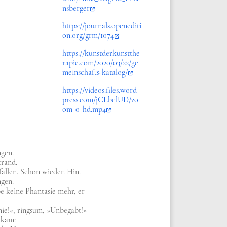
n​s​b​e​r​ger
https://​jour​nals​.ope​nedi​ti​
on​.org/​g​r​m​/​1​074
https://​kunst​der​kunst​the​
ra​pie​.com/​2​0​2​0​/​0​3​/​2​2​/​g​e​
m​e​i​n​s​c​h​a​f​t​s​-​k​a​t​a​l​og/
https://​vide​os​.files​.word​
press​.com/​j​C​L​b​c​l​U​D​/​z​o​
o​m​_​0​_​h​d​.​mp4
­gen.
­rand.
fal­len. Schon wie­der. Hin.
­gen.
e kei­ne Phan­ta­sie mehr, er
e!«, rings­um, »Unbe­gabt!»
ekam: