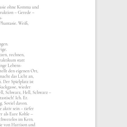
ta­sie ohne Kom­ma und
ruk­ti­on – Gere­de –
s-
 Phan­ta­sie. Weiß,
n­gen.
­ge.
t­zen, rech­nen,
rak­ti­kum statt
un­ge Lebens-
tellt den eige­nen Ort,
acht das Licht an,
. Der Spiel­platz ist
ack­gas­se, wie­der
ell, Schwarz, Hell, Schwarz –
ta­stisch! Ich. Er.
ig. Soviel davon.
aktiv sein – tie­fer
fer als Eure Koh­le –
chwe­re­los im Kern.
ie von Har­ri­son und