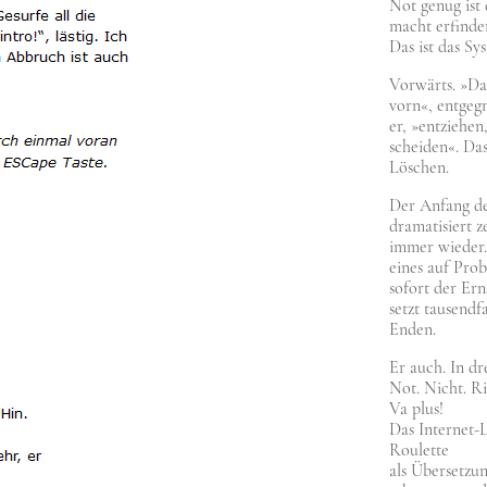
Not genug ist
macht erfin­de­
Das ist das Sy
Vor­wärts. »D
vorn«, ent­geg­
er, »ent­zie­hen
schei­den«. Da
Löschen.
Der Anfang de
dra­ma­ti­siert 
immer wie­der.
eines auf Pro­be
sofort der Erns
setzt tau­send
Enden.
Er auch. In dr
Not. Nicht. Ri
Va plus!
Das Inter­net-
Rou­lette
als Über­set­z