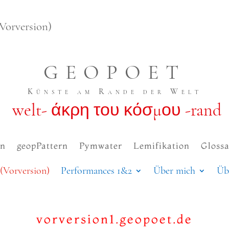
Vorversion)
GEOPOET
Künste am Rande der Welt
welt- άκρη του κόσμου -rand
en
geopPattern
Pymwater
Lemifikation
Glossa
(Vorversion)
Performances 1&2
Über mich
Üb
vor​ver​si​on1​.geo​po​et​.de