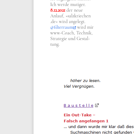
Ich wer­de muti­ger.
8.12.2021
der neue
Anlauf, »salz​krie​chen​
.de« wird ange­legt.
@filterraum
wird mir
www-Coach, Tech­nik,
Stra­te­gie und Gestal­
tung.