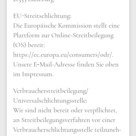
EU-Streit­schlich­tung:
Die Euro­päi­sche Kom­mis­si­on stellt eine
Platt­form zur Online-Streit­bei­le­gung
(OS) bereit:
https://​ec​.euro​pa​.eu/​c​o​n​s​u​m​e​r​s​/​o​dr/.
Unse­re E‑Mail-Adres­se fin­den Sie oben
im Impres­sum.
Verbraucherstreitbeilegung/​
Universalschlichtungsstelle:
Wir sind nicht bereit oder ver­pflich­tet,
an Streit­bei­le­gungs­ver­fah­ren vor einer
Ver­brau­cher­schlich­tungs­stel­le teil­zu­neh­