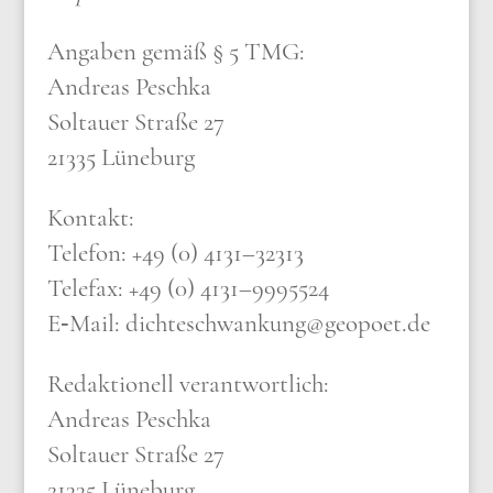
Anga­ben gemäß § 5 TMG:
Andre­as Pesch­ka
Sol­tau­er Stra­ße 27
21335 Lüne­burg
Kon­takt:
Tele­fon: +49 (0) 4131–32313
Tele­fax: +49 (0) 4131–9995524
E‑Mail: dichteschwankung@​geopoet.​de
Redak­tio­nell ver­ant­wort­lich:
Andre­as Pesch­ka
Sol­tau­er Stra­ße 27
21335 Lüne­burg