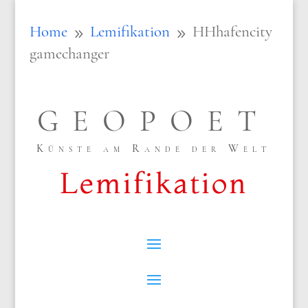
Home
Lemifikation
HHhafencity
9
9
gamechanger
GEOPOET
Künste am Rande der Welt
Lemifikation