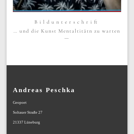
Bild­un­ter­schrift
… und die Kunst Men­tal­ti­tätn zu war­ten
—
Andreas Peschka
Geopoet
Soltauer Straße 27
21337 Lüneburg