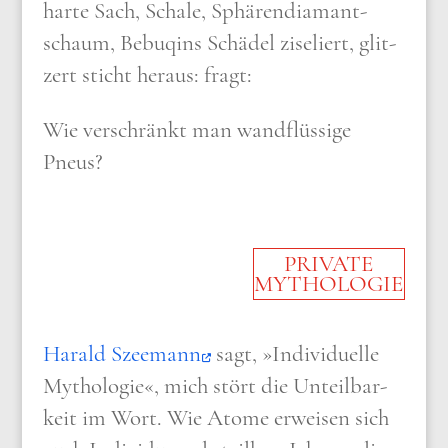
har­te Sach, Scha­le, Sphä­ren­dia­mant­
schaum, Bebu­qins Schä­del zise­liert, glit­
zert sticht her­aus: fragt:
Wie ver­schränkt man wand­flüs­si­ge
Pneus
?
PRIVATE
MYTHOLOGIE
Harald Sze­e­mann
sagt, »Indi­vi­du­el­le
Mytho­lo­gie«, mich stört die Unteil­bar­
keit im Wort. Wie Ato­me erwei­sen sich