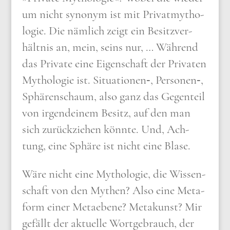
um nicht syn­onym ist mit Pri­vat­my­tho­
lo­gie. Die näm­lich zeigt ein Besitz­ver­
hält­nis an, mein, seins nur, … Wäh­rend
das Pri­va­te eine Eigen­schaft der Pri­va­ten
Mytho­lo­gie ist. Situationen‑, Personen‑,
Sphä­ren­schaum, also ganz das Gegen­teil
von irgend­ei­nem Besitz, auf den man
sich zurück­zie­hen könn­te. Und, Ach­
tung, eine Sphä­re ist nicht eine Bla­se.
Wäre nicht eine Mytho­lo­gie, die Wis­sen­
schaft von den Mythen? Also eine Meta­
form einer Meta­ebe­ne? Meta­kunst? Mir
gefällt der aktu­el­le Wort­ge­brauch, der