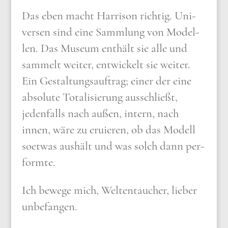
Das eben macht Har­ri­son rich­tig. Uni­
ver­sen sind eine Samm­lung von Model­
len. Das Muse­um ent­hält sie alle und
sam­melt wei­ter, ent­wickelt sie wei­ter.
Ein Gestal­tungs­auf­trag; einer der eine
abso­lu­te Tota­li­sie­rung aus­schließt,
jeden­falls nach außen, intern, nach
innen, wäre zu eru­ie­ren, ob das Modell
soet­was aus­hält und was solch dann per­
form­te
.
Ich bewe­ge mich, Welt­en­tau­cher, lie­ber
unbe­fan­gen.