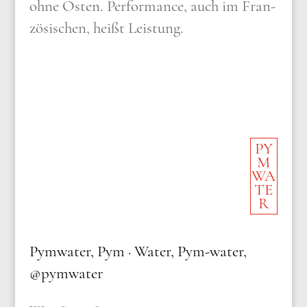
ohne Osten. Per­for­mance, auch im Fran­
zö­si­schen, heißt
Lei­stung.
PY
M
WA
TE
R
Pym­wa­ter, Pym · Water, Pym-water,
@pymwater