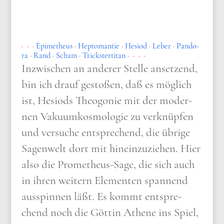
· ​· ·
Epi­me­theus
​·
Hep­to­m­an­tie
·
Hesi­od
·
Leber
​·
Pan­do­
ra
​·
Rand
​·
Scham
·
Trick­ster­ti­tan
· ​· · ​·
Inzwi­schen an ande­rer Stel­le anset­zend,
bin ich drauf gesto­ßen, daß es mög­lich
ist, Hesi­ods Theo­go­nie mit der moder­
nen Vaku­um­kos­mo­lo­gie zu ver­knüp­fen
und ver­su­che ent­spre­chend, die übri­ge
Sagen­welt dort mit hin­ein­zu­zie­hen. Hier
also die Pro­me­theus-Sage, die sich auch
in ihren wei­tern Ele­men­ten span­nend
aus­spin­nen läßt. Es kommt ent­spre­
chend noch die Göt­tin Athe­ne ins Spiel,