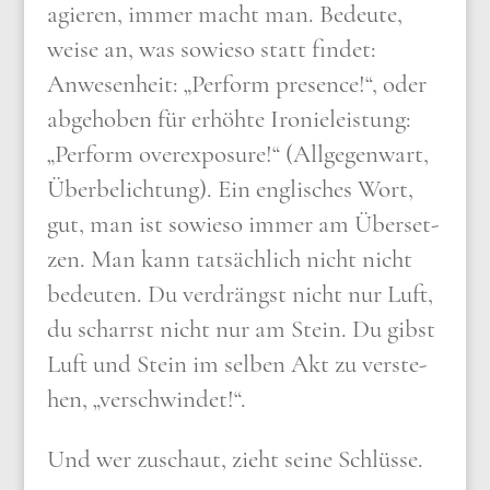
agie­ren, immer macht man. Bedeu­te,
wei­se an, was sowie­so statt fin­det:
Anwe­sen­heit: „Per­form pre­sence!“, oder
abge­ho­ben für erhöh­te Iro­nie­lei­stung:
„Per­form over­ex­po­sure!“ (All­ge­gen­wart,
Über­be­lich­tung). Ein eng­li­sches Wort,
gut, man ist sowie­so immer am Über­set­
zen. Man kann tat­säch­lich nicht nicht
bedeu­ten. Du ver­drängst nicht nur Luft,
du scharrst nicht nur am Stein. Du gibst
Luft und Stein im sel­ben Akt zu ver­ste­
hen, „ver­schwin­det!“.
Und wer zuschaut, zieht sei­ne Schlüs­se.