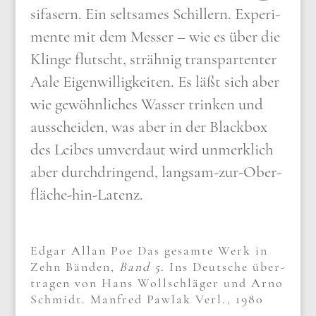
si­fa­sern. Ein selt­sa­mes Schil­lern. Expe­ri­
men­te mit dem Mes­ser – wie es über die
Klin­ge flutscht, sträh­nig tran­spar­ten­ter
Aale Eigen­wil­lig­kei­ten. Es läßt sich aber
wie gewöhn­li­ches Was­ser trin­ken und
aus­schei­den, was aber in der Black­box
des Lei­bes umver­daut wird unmerk­lich
aber durch­drin­gend, lang­sam-zur-Ober­
flä­che-hin-Latenz.
Edgar Allan Poe Das gesam­te Werk in
Zehn Bän­den,
Band 5.
Ins Deut­sche über­
tra­gen von Hans Woll­schlä­ger und Arno
Schmidt. Man­fred Paw­lak Verl
., 1980