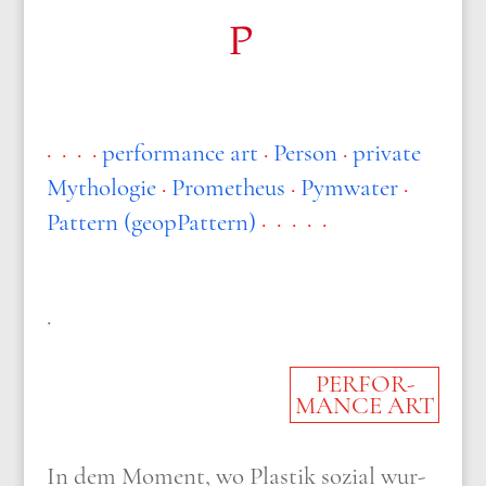
P
· · · · ​
per­for­mance art
·
Per­son
·
pri­va­te
Mytho­lo­gie
·
Pro­me­theus
·
Pym­wa­ter
·
Pat­tern (geopPat­tern)
· ​· · · ·
.
PER­FOR­
MANCE ART
In dem Moment, wo Pla­stik sozi­al wur­