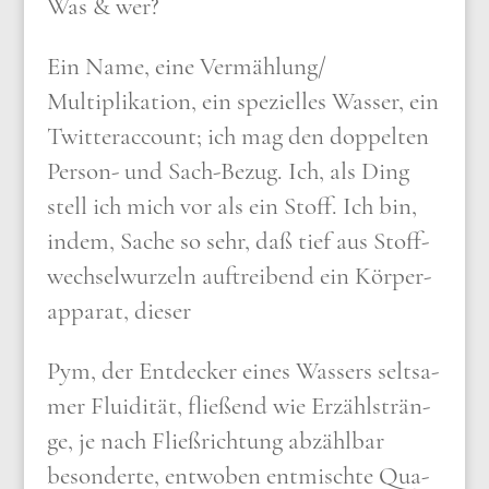
Was & wer?
Ein Name, eine Vermählung/​
Multiplikation, ein spe­zi­el­les Was­ser, ein
Twit­ter­ac­count; ich mag den dop­pel­ten
Per­son- und Sach-Bezug. Ich, als Ding
stell ich mich vor als ein Stoff. Ich bin,
indem, Sache so sehr, daß tief aus Stoff­
wech­sel­wur­zeln auf­trei­bend ein Kör­per­
ap­pa­rat, die­ser
Pym, der Ent­decker eines Was­sers selt­sa­
mer Flui­di­tät, flie­ßend wie Erzähl­strän­
ge, je nach Fließ­rich­tung abzähl­bar
beson­der­te, ent­wo­ben ent­misch­te Qua­