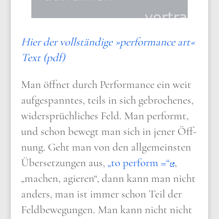
Hier der voll­stän­di­ge »per­for­mance art«
Text (pdf)
Man öff­net durch Per­for­mance ein weit
auf­ge­spann­tes, teils in sich gebro­che­nes,
wider­sprüch­li­ches Feld. Man per­formt,
und schon bewegt man sich in jener Öff­
nung. Geht man von den all­ge­mein­sten
Über­set­zun­gen aus,
„to per­form =“
,
„machen, agie­ren“, dann kann man nicht
anders, man ist immer schon Teil der
Feld­be­we­gun­gen. Man kann nicht nicht