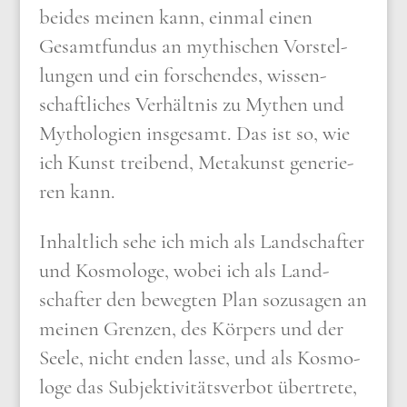
bei­des mei­nen kann, ein­mal einen
Gesamt­fun­dus an mythi­schen Vor­stel­
lun­gen und ein for­schen­des, wis­sen­
schaft­li­ches Ver­hält­nis zu Mythen und
Mytho­lo­gien ins­ge­samt. Das ist so, wie
ich Kunst trei­bend, Meta­kunst gene­rie­
ren kann.
Inhalt­lich sehe ich mich als Land­schaf­ter
und Kos­mo­lo­ge, wobei ich als Land­
schaf­ter den beweg­ten Plan sozu­sa­gen an
mei­nen Gren­zen, des Kör­pers und der
See­le, nicht enden las­se, und als Kos­mo­
lo­ge das Sub­jek­ti­vi­täts­ver­bot über­tre­te,