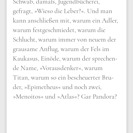
Schwab, damals, Jugend­bü­che­rei,
gefragt, »Wie­so die Leber?«. Und man
kann anschlie­ßen mit, war­um ein Adler,
war­um fest­ge­schmie­det, war­um die
Schlucht, war­um immer von neu­em der
grau­sa­me Anflug, war­um der Fels im
Kau­ka­sus, Ein­öde, war­um der spre­chen­
de Name, »Vor­aus­den­ker«, war­um
Titan, war­um so ein bescheu­er­ter Bru­
der, »Epi­me­theus« und noch zwei,
»Menoi­tos« und »Atlas«? Gar Pan­do­ra?