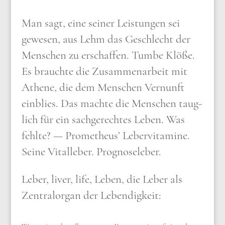
Man sagt, eine sei­ner Lei­stun­gen sei
gewe­sen, aus Lehm das Geschlecht der
Men­schen zu erschaf­fen. Tum­be Klö­ße.
Es brauch­te die Zusam­men­ar­beit mit
Athe­ne, die dem Men­schen Ver­nunft
ein­blies. Das mach­te die Men­schen taug­
lich für ein sach­ge­rech­tes Leben. Was
fehl­te? — Pro­me­theus’ Leber­vit­ami­ne.
Sei­ne Vital­le­ber. Pro­gno­se­le­ber.
Leber, liver, life, Leben, die Leber als
Zen­tral­or­gan der Leben­dig­keit: