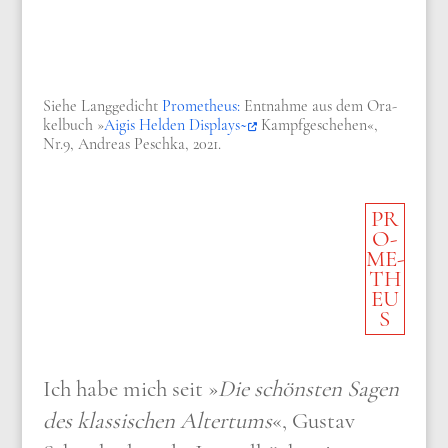
Sie­he Lang­ge­dicht
Pro­me­theus:
Ent­nah­me aus dem Ora­
kel­buch »
Aigis Hel­den Dis­plays~
Kampf­ge­sche­hen«,
Nr.9, Andre­as Pesch­ka, 2021.
PR
O­
ME­
TH
EU
S
Ich habe mich seit »
Die schön­sten Sagen
des klas­si­schen Alter­tums
«, Gustav