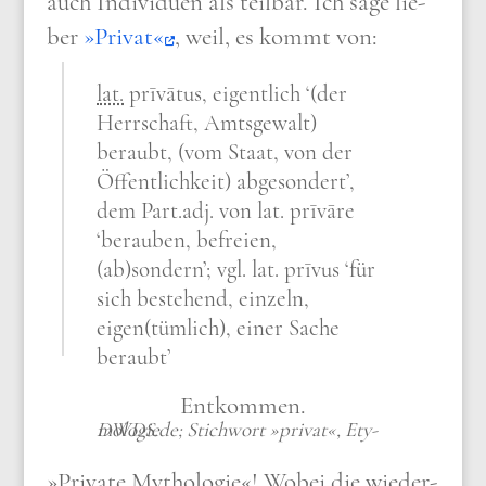
auch Indi­vi­du­en als teil­bar. Ich sage lie­
ber
»Pri­vat«
, weil, es kommt von:
lat.
prī­vātus
, eigent­lich ‘(der
Herr­schaft, Amts­ge­walt)
beraubt, (vom Staat, von der
Öffent­lich­keit) abge­son­dert’,
dem Part.adj. von lat. prī­vā­re
‘berau­ben, befrei­en,
(ab)sondern’; vgl. lat. prī­vus ‘für
sich bestehend, ein­zeln,
eigen(tümlich), einer Sache
beraubt’
Ent­kom­men.
DWDS​.de; Stich­wort »pri­vat«, Ety­mo­lo­gie
»Pri­va­te Mytho­lo­gie«! Wobei die wie­der­