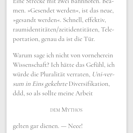
Eine Strecke mit zwei Bahn­hö­fen. Bea­
men. »Gesen­det wer­den«, ist das neue,
»gesandt wer­den«. Schnell, effek­tiv,
raumidentitäten/​zeitidentitäten, Tele­
por­ta­ti­on, genau da ist die Tür.
War­um sage ich nicht von vor­ne­her­ein
Wis­sen­schaft? Ich hät­te das Gefühl, ich
wür­de die Plu­ra­li­tät ver­ra­ten,
Uni-ver­
sum in Eins gekehr­te
Diver­si­fi­ka­ti­on,
ddd, so als soll­te mei­ne Arbeit
dem Mythos
gel­ten gar die­nen. — Neee!