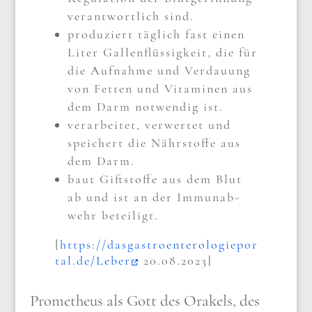
ver­ant­wort­lich sind.
pro­du­ziert täg­lich fast einen
Liter Gal­len­flüs­sig­keit, die für
die Auf­nah­me und Ver­dau­ung
von Fet­ten und Vit­ami­nen aus
dem Darm not­wen­dig ist.
ver­ar­bei­tet, ver­wer­tet und
spei­chert die Nähr­stof­fe aus
dem Darm.
baut Gift­stof­fe aus dem Blut
ab und ist an der Immun­ab­
wehr betei­ligt.
[
https://​das​ga​stro​en​te​ro​lo​gie​por​
tal​.de/​L​e​ber
20.08.2023]
Pro­me­theus als Gott des Ora­kels, des