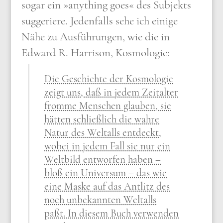
sogar ein »anything goes« des Sub­jekts
sug­ge­rie­re. Jeden­falls sehe ich eini­ge
Nähe zu Aus­füh­run­gen, wie die in
Edward R. Har­ri­son, Kos­mo­lo­gie:
Die Geschich­te der Kos­mo­lo­gie
zeigt uns, daß in jedem Zeit­al­ter
from­me Men­schen glau­ben, sie
hät­ten schließ­lich die wah­re
Natur des Welt­alls ent­deckt,
wobei in jedem Fall sie nur ein
Welt­bild ent­wor­fen haben –
bloß ein Uni­ver­sum – das wie
eine Mas­ke auf das Ant­litz des
noch unbe­kann­ten Welt­alls
paßt. In die­sem Buch ver­wen­den