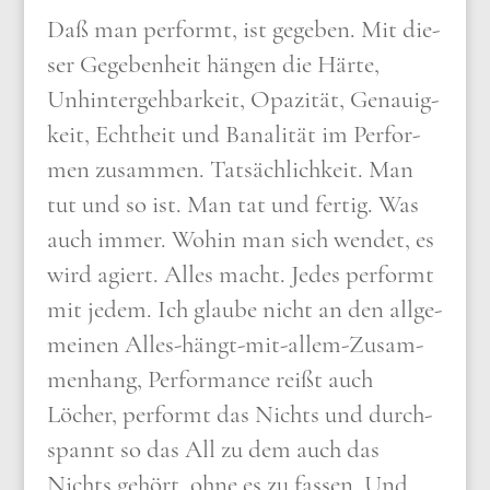
Daß man per­formt, ist gege­ben. Mit die­
ser Gege­ben­heit hän­gen die Här­te,
Unhin­ter­geh­bar­keit, Opa­zi­tät, Genau­ig­
keit, Echt­heit und Bana­li­tät im Per­for­
men zusam­men. Tat­säch­lich­keit. Man
tut und so ist. Man tat und fer­tig. Was
auch immer. Wohin man sich wen­det, es
wird agiert. Alles macht. Jedes per­formt
mit jedem. Ich glau­be nicht an den all­ge­
mei­nen Alles-hängt-mit-allem-Zusam­
men­hang, Per­for­mance reißt auch
Löcher, per­formt das Nichts und durch­
spannt so das All zu dem auch das
Nichts gehört, ohne es zu fas­sen. Und