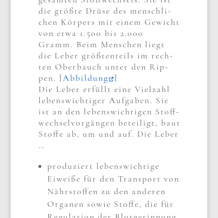
die größ­te Drü­se des mensch­li­
chen Kör­pers mit einem Gewicht
von etwa 1.500 bis 2.000
Gramm. Beim Men­schen liegt
die Leber größ­ten­teils im rech­
ten Ober­bauch unter den Rip­
pen. [
Abbil­dung
]
Die Leber erfüllt eine Viel­zahl
lebens­wich­ti­ger Auf­ga­ben. Sie
ist an den lebens­wich­ti­gen Stoff­
wech­sel­vor­gän­gen betei­ligt, baut
Stof­fe ab, um und auf. Die Leber
…
pro­du­ziert lebens­wich­ti­ge
Eiwei­ße für den Trans­port von
Nähr­stof­fen zu den ande­ren
Orga­nen sowie Stof­fe, die für
Regu­la­ti­on der Blut­ge­rin­nung