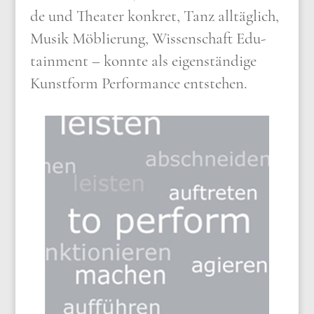
de und Thea­ter kon­kret, Tanz all­täg­lich,
Musik Möblie­rung, Wis­sen­schaft Edu­
tain­ment – konn­te als eigen­stän­di­ge
Kunst­form Per­for­mance ent­ste­hen.