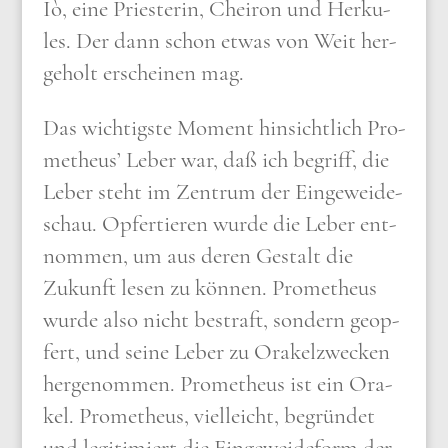
Iò, eine Prie­ste­rin, Chei­ron und Her­ku­
les. Der dann schon etwas von
Weit her­
ge­holt erschei­nen mag.
Das wich­tig­ste Moment hin­sicht­lich Pro­
me­theus’ Leber war, daß ich begriff, die
Leber steht im Zen­trum der Ein­ge­wei­de­
schau. Opfer­tie­ren wur­de die Leber ent­
nom­men, um aus deren Gestalt die
Zukunft lesen zu kön­nen. Pro­me­theus
wur­de also nicht bestraft, son­dern geop­
fert, und sei­ne Leber zu Ora­kel­zwecken
her­ge­nom­men. Pro­me­theus ist ein Ora­
kel. Pro­me­theus, viel­leicht, begrün­det