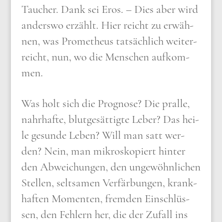
Tau­cher. Dank sei Eros. – Dies aber wird
anders­wo erzählt. Hier reicht zu erwäh­
nen, was Pro­me­theus tat­säch­lich wei­ter­
reicht, nun, wo die Men­schen auf­kom­
men.
Was holt sich die Pro­gno­se? Die pral­le,
nahr­haf­te, blut­ge­sät­tig­te Leber? Das hei­
le gesun­de Leben? Will man satt wer­
den? Nein, man mikro­sko­piert hin­ter
den Abwei­chun­gen, den unge­wöhn­li­chen
Stel­len, selt­sa­men Ver­fär­bun­gen, krank­
haf­ten Momen­ten, frem­den Ein­schlüs­
sen, den Feh­lern her, die der Zufall ins