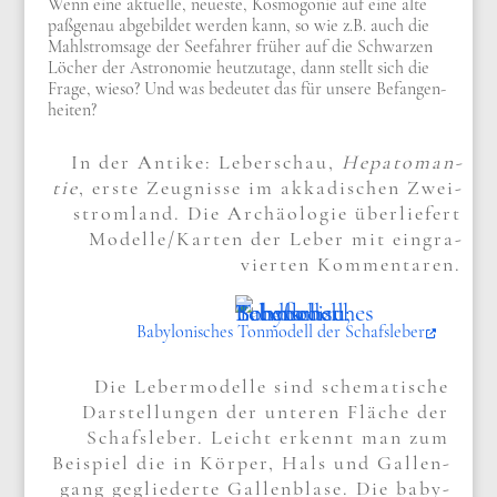
Wenn eine aktu­el­le, neue­ste, Kosmo­go­nie auf eine alte
paß­ge­nau abge­bil­det wer­den kann, so wie z.B. auch die
Mahl­strom­sa­ge der See­fah­rer frü­her auf die Schwar­zen
Löcher der Astro­no­mie heut­zu­ta­ge, dann stellt sich die
Fra­ge, wie­so? Und was bedeu­tet das für unse­re Befan­gen­
hei­ten?
In der Anti­ke: Leber­schau,
Hepatom­an­
tie
, erste Zeug­nis­se im akka­di­schen Zwei­
strom­land. Die Archäo­lo­gie über­lie­fert
Modelle/​Karten der Leber mit ein­gra­
vier­ten Kom­men­ta­ren.
Baby­lo­ni­sches Ton­mo­dell der Schafs­le­ber
Die Leber­mo­del­le sind sche­ma­ti­sche
Dar­stel­lun­gen der unte­ren Flä­che der
Schafs­le­ber. Leicht erkennt man zum
Bei­spiel die in Kör­per, Hals und Gal­len­
gang geglie­der­te Gal­len­bla­se. Die baby­