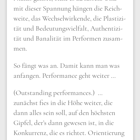
mit die­ser Span­nung hän­gen die Reich­
wei­te, das Wech­sel­wir­ken­de, die Pla­sti­zi­
tät und Bedeu­tungs­viel­falt, Authen­ti­zi­
tät und Bana­li­tät im Per­for­men zusam­
men.
So fängt was an. Damit kann man was
anfan­gen. Per­for­mance geht wei­ter …
(
Out­stan­ding per­for­man­ces.) …
zunächst fies in die Höhe wei­ter, die
dann alles sein soll, auf den höch­sten
Gip­fel, der’s dann gewe­sen ist, in die
Kon­kur­renz, die es rich­tet. Ori­en­tie­rung