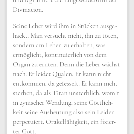
und legi­ti­miert die Ein­ge­wei­de­form der
Divin­a­ti­on.
Sei­ne Leber wird ihm in Stücken aus­ge­
hackt. Man ver­sucht nicht, ihn zu töten,
son­dern am Leben zu erhal­ten, was
ermög­licht, kon­ti­nu­ier­lich von dem
Organ zu ern­ten. Denn die Leber wächst
nach. Er lei­det Qua­len. Er kann nicht
ent­kom­men, da gefes­selt. Er kann nicht
ster­ben, da als Titan unsterb­lich, womit
in zyni­scher Wen­dung, sei­ne Gött­lich­
keit sei­ne Aus­beu­tung also sein Lei­den
per­p­etu­iert. Ora­kel­fä­hig­keit, ein fixier­
ter Gott.