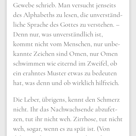
Gewe­be schrieb. Man ver­sucht jen­seits
des Alpha­beths zu lesen, die unver­ständ­
li­che Spra­che des Got­tes zu ver­ste­hen. –
Denn nur, was unver­ständ­lich ist,
kommt nicht vom Men­schen, nur unbe­
kann­te Zei­chen sind Omen, nur Omen
schwim­men wie eiternd im Zwei­fel, ob
ein erahn­tes Muster etwas zu bedeu­ten
hat, was denn und ob wirk­lich hilf­reich.
Die Leber, übri­gens, kennt den Schmerz
nicht. Ihr das Nach­wach­sen­de abzu­fet­
zen, tut ihr nicht weh. Zir­rho­se, tut nicht
weh, sogar, wenn es zu spät ist. (Von