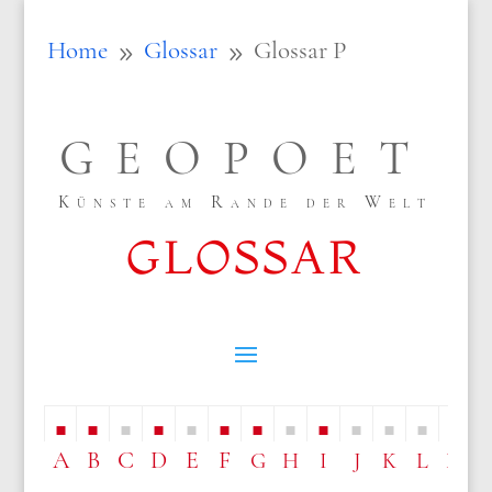
Home
Glossar
Glossar P
9
9
GEOPOET
Künste am Rande der Welt
GLOSSAR
■
■
■
■
■
■
■
■
■
■
■
■
■
A
B
C
D
E
F
G
H
I
J
K
L
M