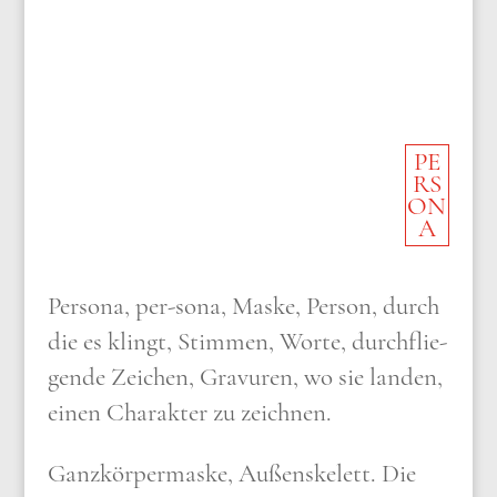
PE
RS
ON
A
Per­so­na, per-sona, Mas­ke, Per­son, durch
die es klingt, Stim­men, Wor­te, durch­flie­
gen­de Zei­chen, Gra­vu­ren, wo sie lan­den,
einen Cha­rak­ter zu zeich­nen.
Ganz­kör­per­mas­ke, Außen­ske­lett. Die