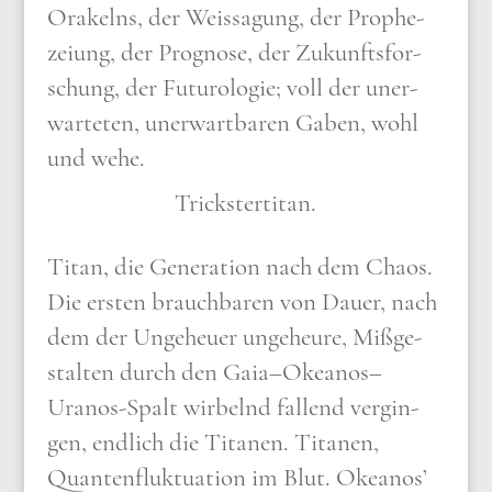
Ora­kelns, der Weis­sa­gung, der Pro­phe­
zei­ung, der Pro­gno­se, der Zukunfts­for­
schung, der Futu­ro­lo­gie; voll der uner­
war­te­ten, uner­wart­ba­ren Gaben, wohl
und wehe.
Trick­ster­ti­tan.
Titan, die Gene­ra­ti­on nach dem Cha­os.
Die ersten brauch­ba­ren von Dau­er, nach
dem der Unge­heu­er unge­heu­re, Miß­ge­
stal­ten durch den Gaia–Okeanos–
Uranos-Spalt wir­belnd fal­lend ver­gin­
gen, end­lich die Tita­nen. Tita­nen,
Quan­ten­fluk­tua­ti­on im Blut. Oke­a­nos’