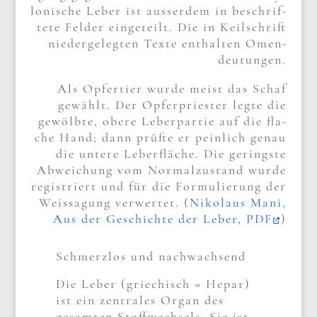
lo­ni­sche Leber ist ausser­dem in beschrif­
te­te Fel­der ein­ge­teilt. Die in Keil­schrift
nie­der­ge­leg­ten Tex­te ent­hal­ten Omen­
deu­tun­gen.
Als Opfer­tier wur­de meist das Schaf
gewählt. Der Opfer­prie­ster leg­te die
gewölb­te, obe­re Leber­par­tie auf die fla­
che Hand; dann prüf­te er pein­lich genau
die unte­re Leber­flä­che. Die gering­ste
Abwei­chung vom Nor­mal­zu­stand wur­de
regi­striert und für die For­mu­lie­rung der
Weis­sa­gung ver­wer­tet. (
Niko­laus Mani,
Aus der Geschich­te der Leber, PDF
)
Schmerz­los und nach­wach­send
Die Leber (grie­chisch = Hepar)
ist ein zen­tra­les Organ des
gesam­ten Stoff­wech­sels. Sie ist