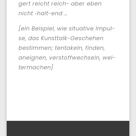
gert reicht reich- aber eben
nicht ‑halt-end …
[ein Bei­spiel, wie situa­ti­ve Impul­
se, das Kunst­talk-Gesche­hen
bestim­men; ten­ta­keln, fin­den,
aneig­nen, ver­stoff­wech­seln, wei­
ter­ma­chen]