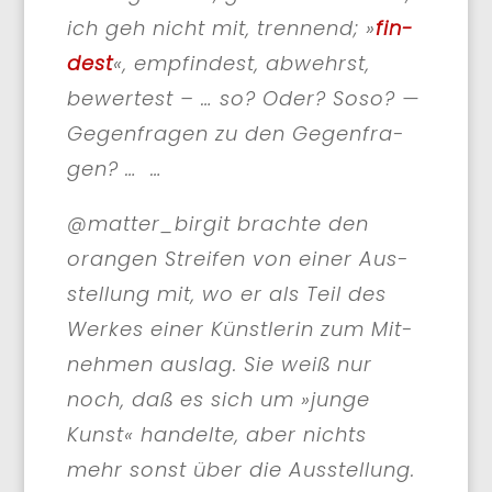
ich geh nicht mit, tren­nend; »
fin­
dest
«, emp­fin­dest, abwehrst,
bewer­test – … so? Oder? Soso? —
Gegen­fra­gen zu den Gegen­fra­
gen? … …
@matter_birgit brach­te den
oran­gen Strei­fen von einer Aus­
stel­lung mit, wo er als Teil des
Wer­kes einer Künst­le­rin zum Mit­
neh­men aus­lag. Sie weiß nur
noch, daß es sich um »jun­ge
Kunst« han­del­te, aber nichts
mehr sonst über die Aus­stel­lung.