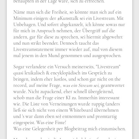
behaupten in der Lage wäre, sich zu erfrechen.
Näme man sich die Freiheit, so könnte man sich auf ein
Minimum einigen: der #Kunsttalk sei ein Livestream. Mit
Unbehagen. Und sofort abgekanzelt, ich könne sowas nur
für mich in Anspruch nehmen, der Übergriff auf die
andern, gar für diese zu sprechen, sei hiermit abgewehrt
und nun strikt beendet. Dennoch taucht das
Livestreamstatement immer wieder auf, mal von diesem
mal jenem in den Mund genommen und ausgesprochen.
Sogar verlandete ein Versuch meinerseits, "Livestream"
quasi lexikalisch & encyklopädisch ins Gespräch zu
bringen, indem eher lustlos, und schon gar nicht on the
record, auf meine Frage,
was ein Stream sei,
geantwortet
wurde. Nicht zupackend, eher schnell übergleitend,
schob man die Frage einer KI zu. Immerhin interessant
wie. Die Liste von Verneinungen wurde ruppig (anders
ließ sie sich nicht von einem Whiteboard übernehmen
und 's war dann eben so) entnommen und promtartig
eingespeist. Was eine Finte!
Was eine Gelegenheit per Blogbeitrag mich einzumischen.