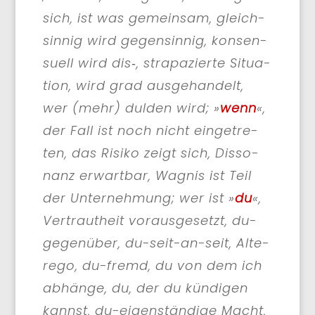
sich, ist was gemein­sam, gleich­
sin­nig wird gegen­sin­nig, kon­sen­
su­ell wird dis‑, stra­pa­zier­te Situa­
ti­on, wird grad aus­ge­han­delt,
wer (mehr) dul­den wird; »
wenn
«,
der Fall ist noch nicht ein­ge­tre­
ten, das Risi­ko zeigt sich, Dis­so­
nanz erwart­bar, Wag­nis ist Teil
der Unter­neh­mung; wer ist »
du
«,
Ver­traut­heit vor­aus­ge­setzt, du-
gegen­über, du-seit-an-seit, Alte­
re­go, du-fremd, du von dem ich
abhän­ge, du, der du kün­di­gen
kannst, du-eigen­stän­di­ge Macht,