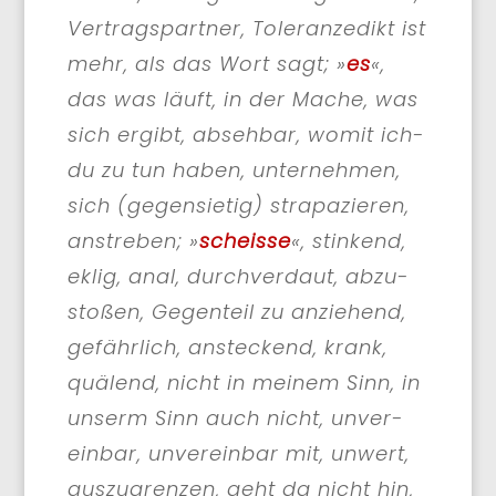
Ver­trags­part­ner, Tole­ranz­edikt ist
mehr, als das Wort sagt; »
es
«,
das was läuft, in der Mache, was
sich ergibt, abseh­bar, womit ich-
du zu tun haben, unter­neh­men,
sich (gegen­sie­tig) stra­pa­zie­ren,
anstre­ben; »
schei­sse
«, stin­kend,
eklig, anal, durch­ver­daut, abzu­
sto­ßen, Gegen­teil zu anzie­hend,
gefähr­lich, ansteckend, krank,
quä­lend, nicht in mei­nem Sinn, in
unserm Sinn auch nicht, unver­
ein­bar, unver­ein­bar mit, unwert,
aus­zu­gren­zen, geht da nicht hin,