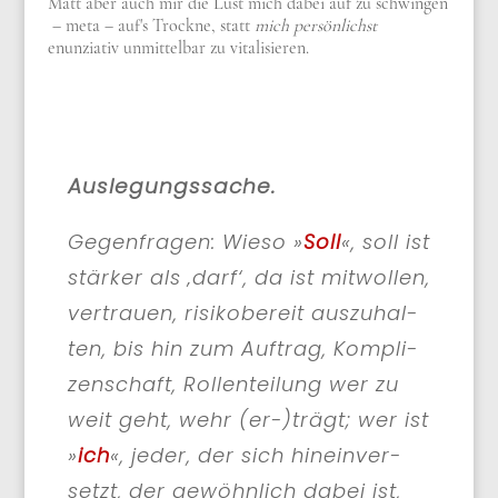
Matt aber auch mir die Lust mich dabei auf zu schwingen
– meta – auf's Trockne, statt
mich persönlichst
enunziativ unmittelbar zu vitalisieren.
Aus­le­gungs­sa­che.
Gegen­fra­gen: Wie­so »
Soll
«, soll ist
stär­ker als ‚darf‘, da ist mit­wol­len,
ver­trau­en, risi­ko­be­reit aus­zu­hal­
ten, bis hin zum Auf­trag, Kom­pli­
zen­schaft, Rol­len­tei­lung wer zu
weit geht, wehr (er-)trägt; wer ist
»
ich
«, jeder, der sich hin­ein­ver­
setzt, der gewöhn­lich dabei ist,