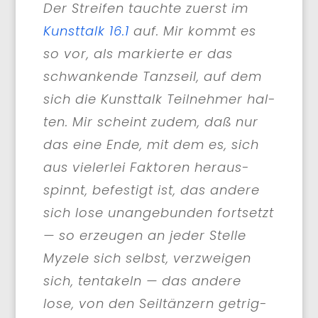
Der Strei­fen tauch­te zuerst im
Kunst­talk 16.1
auf. Mir kommt es
so vor, als mar­kier­te er das
schwan­ken­de Tanz­seil, auf dem
sich die Kunst­talk Teil­neh­mer hal­
ten. Mir scheint zudem, daß nur
das eine Ende, mit dem es, sich
aus vie­ler­lei Fak­to­ren her­aus­
spinnt, befe­stigt ist, das ande­re
sich lose unan­ge­bun­den fort­setzt
— so erzeu­gen an jeder Stel­le
Myze­le sich selbst, ver­zwei­gen
sich, ten­ta­keln — das ande­re
lose, von den Seil­tän­zern getrig­