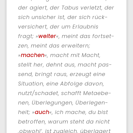
der agiert, der Tabus ver­letzt, der
sich unsi­cher ist, der sich rück­
ver­si­chert, der um Erlaub­nis
fragt; »
wei­ter
«, meint das fort­set­
zen, meint das erwei­tern;
»
machen
«, macht mit Macht,
stellt her, dehnt aus, macht pas­
send, bringt raus, erzeugt eine
Situa­ti­on, eine Abfol­ge davon,
nutzt/​schadet, schafft Meta­ebe­
nen, Über­le­gun­gen, Über­le­gen­
heit; »
auch
«, ich mache, du bist
betrof­fen, war­um steht da nicht
‚obwohl‘, ist zugleich, über­la­gert