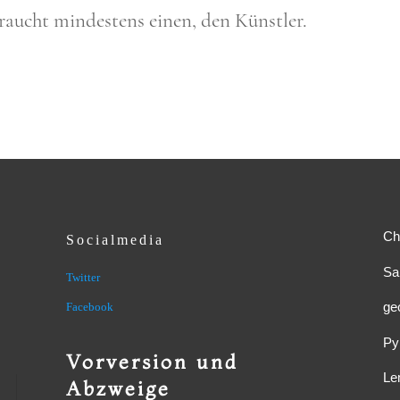
raucht min­de­stens einen, den Künst­ler.
Ch
Socialmedia
Sa
Twitter
ge
Facebook
Py
Vorversion und
Le
Abzweige