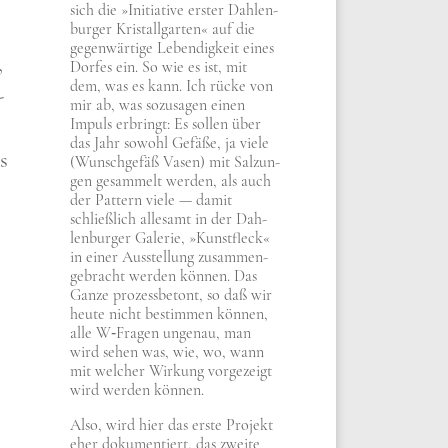
sich die »Initia­ti­ve erster Dah­len­
bur­ger Kri­stall­gar­ten« auf die
gegen­wär­ti­ge Leben­dig­keit eines
,
Dor­fes ein. So wie es ist, mit
dem, was es kann. Ich rücke von
­
mir ab, was sozu­sa­gen einen
Impuls erbringt: Es sol­len über
das Jahr sowohl Gefä­ße, ja vie­le
ns
(Wunsch­ge­fäß Vasen) mit Sal­zun­
gen gesam­melt wer­den, als auch
der Pat­tern vie­le — damit
schließ­lich alle­samt in der Dah­
len­bur­ger Gale­rie, »Kunst­fleck«
in einer Aus­stel­lung zusam­men­
ge­bracht wer­den kön­nen. Das
Gan­ze pro­zess­be­tont, so daß wir
heu­te nicht bestim­men kön­nen,
alle W‑Fragen unge­nau, man
wird sehen was, wie, wo, wann
mit wel­cher Wir­kung vor­ge­zeigt
wird wer­den kön­nen.
Also, wird hier das erste Pro­jekt
eher doku­men­tiert, das zwei­te