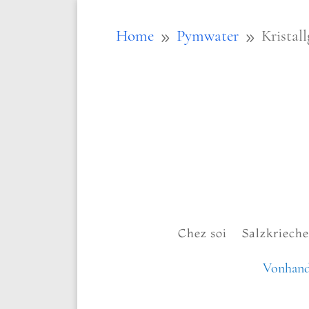
Home
Pymwater
Kristal
9
9
Chez soi
Salzkriech
Vonhand