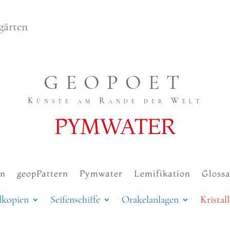
lgärten
GEOPOET
Künste am Rande der Welt
PYMWATER
en
geopPattern
Pymwater
Lemifikation
Glossa
kopien
Seifenschiffe
Orakelanlagen
Kristal