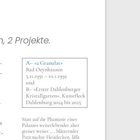
2 Pro­jek­te.
­
A– »2 Gra­nu­lat»
Bad Oeyn­hau­sen
­
5.11.1991 – 10.1.1992
und
B– »Erster Dah­len­bur­ger
Kri­stall­gar­ten«, Kunst­fleck
­
Dah­len­burg 2024 bis 2025
Statt auf die Phan­ta­sie eines
s
Palaz­zos wei­ter­le­ben­der alter
grei­ser wei­ser …, blät­tern­der
t­
Putz nack­te Heiz­decken, läßt