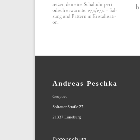
set­zer, den eine Schalt­uhr peri­
b
odisch erwärm­te. 1991/​1992 – Sal­
zung und Pat­tern in Kri­stal­li­sa­ti­
on.
Andreas Peschka
Geopoet
Soltauer Straße 27
21337 Lüneburg
Datenschutz