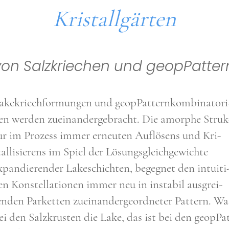
Kri­st­all­gär­ten
von Salz­krie­chen und geopPat­tern, 
ake­kriech­for­mun­gen und geopPat­tern­kom­bi­na­to­ri
en wer­den zuein­an­der­ge­bracht. Die amor­phe Struk
ur im Pro­zess immer erneu­ten Auf­lö­sens und Kri­
tal­li­sie­rens im Spiel der Lösungs­gleich­ge­wich­te
xpan­die­ren­der Lake­schich­ten, begeg­net den intui­ti
en Kon­stel­la­tio­nen immer neu in insta­bil aus­grei­
en­den Par­ket­ten zuein­an­der­ge­ord­ne­ter Pat­tern. Wa
ei den Salz­kru­sten die Lake, das ist bei den geopPa