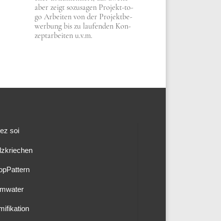
aber zeigt sozu­sa­gen Pro­jekt-to-
go Arbei­ten von der Pro­jekt­be­
wer­bung bis zu lau­fen­den Kon­
zept­ar­bei­ten u.v.m.
ez soi
lzkriechen
opPattern
mwater
mifikation