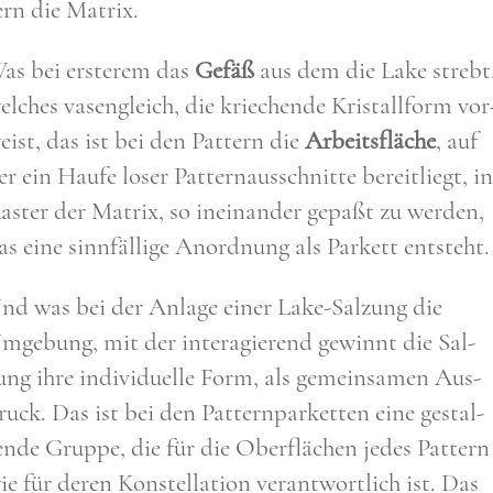
ern die Matrix.
as bei erste­rem das
Gefäß
aus dem die Lake strebt
el­ches vasen­gleich, die krie­chen­de Kri­stall­form vor
eist, das ist bei den Pat­tern die
Arbeits­flä­che
, auf
er ein Hau­fe loser Pat­tern­aus­schnit­te bereit­liegt, i
aster der Matrix, so inein­an­der gepaßt zu wer­den,
as eine sinn­fäl­li­ge Anord­nung als Par­kett ent­steht.
nd was bei der Anla­ge einer Lake-Sal­zung die
mge­bung, mit der inter­agie­rend gewinnt die Sal­
ung ihre indi­vi­du­el­le Form, als gemein­sa­men Aus­
ruck. Das ist bei den Pat­tern­par­ket­ten eine gestal­
en­de Grup­pe, die für die Ober­flä­chen jedes Pat­tern
ie für deren Kon­stel­la­ti­on ver­ant­wort­lich ist. Das