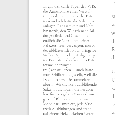
t
Es gab das küh­le Foy­er der VHS,
die Atmo­sphä­re eines Ver­wal­
W
tungs­trak­tes. Ich hat­te die Pat­
tern und ich hat­te die Sal­zungs­
w
an­la­gen, Lang­sam­keit und Kom­
bi­na­to­rik, den Wunsch nach Bil­
w
dungs­wür­de und Geschich­te,
d
end­lich die Vor­stel­lung eines
Palaz­zos, leer, ver­gan­gen, mor­bi­
R
de, abblät­tern­der Putz, urin­gel­be
Stel­len, Spu­ren längst abge­häng­
d
ter Por­taits … dies könn­ten Pat­
tern­wu­che­run­gen
(re-)konstruieren — auch hat­te
U
man Behäl­ter auf­ge­stellt, weil die
U
Decke tropf­te, sie sam­mel­ten
aber in Wirk­lich­keit aus­blü­hen­de
z
Sal­ze, Bau­schä­den, die her­ab­fie­
len: für dies gab es Vasen­sal­zun­
d
gen auf Blu­men­stän­dern aus
t
Möbel­bau lami­niert, jede Vase
trieb Aus­blü­hun­gen und stand
w
auf einem Heiz­deck­chen-Unter­