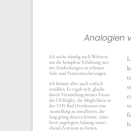
Ana­lo­gien 
Ich suche stän­dig nach Wör­tern,
L
um die kom­ple­xe Erfah­rung mei­
k
ner Ent­deckun­gen zu erfas­sen.
Salz- und Pat­tern­wu­che­run­gen.
t
Ich könn­te aber auch ein­fach
s
erzäh­len. Es ergab sich, glau­be
durch Ver­mitt­lung mei­nes Freun­
e
des Uli Küg­ler, die Mög­lich­keit in
v
der VHS Bad Oeyn­hau­sen eine
Aus­stel­lung zu instal­lie­ren, die
f
lang genug dau­ern könn­te, einer
breit ange­leg­ten Sal­zung aus­rei­
b
chend Zeit­raum zu bie­ten.