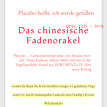
Pla­ce­bo heißt, ich wer­de gefal­len
· 1992, 13.6. – 20.9.
Das chinesische
Fadenorakel
Pla­ce­bo …; Gemein­schafts­pro­jekt von Tho­mas Stor­
del, Tonia Kudrass, Sabi­ne Mohr und mir in der
Engel­apo­the­ke Kas­sel zur DOKUMENTA IX. Hier
mein Bei­trag
⸗ n,wäre die Kunst die In ⸗ fe zweck­frei erzeug­te. ⸗ n gezüch­te­ter Orga­
nis­me ⸗ er, durch Gen­ma­ni­pul­tio ⸗ stanz,die die­se Geschöp ⸗ In einer
Welt künst­lich ⸗