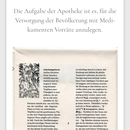
Die Auf­ga­be der Apo­the­ke ist es, für die
Ver­sor­gung der Bevöl­ke­rung mit Medi­
ka­men­ten Vor­rä­te anzu­le­gen.