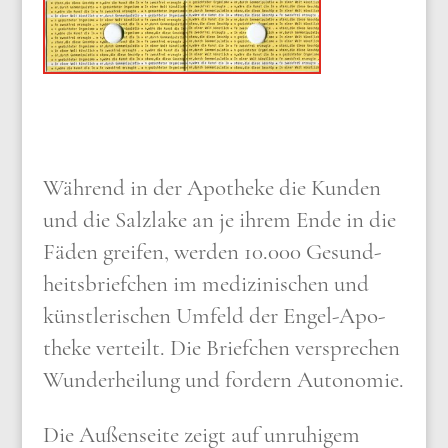
Wäh­rend in der Apo­the­ke die Kun­den
und die Salz­la­ke an je ihrem Ende in die
Fäden grei­fen, wer­den 10.000 Gesund­
heits­brief­chen im medi­zi­ni­schen und
künst­le­ri­schen Umfeld der Engel-Apo­
the­ke ver­teilt. Die Brief­chen ver­spre­chen
Wun­der­hei­lung und for­dern Auto­no­mie.
Die Außen­sei­te zeigt auf unru­hi­gem