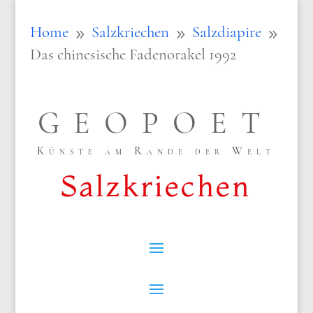
Home
Salzkriechen
Salzdiapire
9
9
9
Das chinesische Fadenorakel 1992
GEOPOET
Künste am Rande der Welt
Salzkriechen