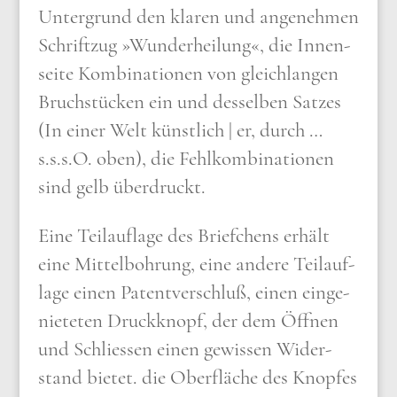
Unter­grund den kla­ren und ange­neh­men
Schrift­zug »Wun­der­hei­lung«, die Innen­
sei­te Kom­bi­na­tio­nen von gleich­lan­gen
Bruch­stücken ein und des­sel­ben Sat­zes
(In einer Welt künst­lich | er, durch …
s.s.s.O. oben), die Fehl­kom­bi­na­tio­nen
sind gelb über­druckt.
Eine Teil­auf­la­ge des Brief­chens erhält
eine Mit­tel­boh­rung, eine ande­re Teil­auf­
la­ge einen Patent­ver­schluß, einen ein­ge­
nie­te­ten Druck­knopf, der dem Öff­nen
und Schlie­ssen einen gewis­sen Wider­
stand bie­tet. die Ober­flä­che des Knop­fes