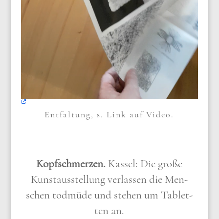
Ent­fal­tung, s. Link auf Video.
Kopf­schmer­zen.
Kas­sel: Die gro­ße
Kunst­aus­stel­lung ver­las­sen die Men­
schen tod­mü­de und ste­hen um Tablet­
ten an.