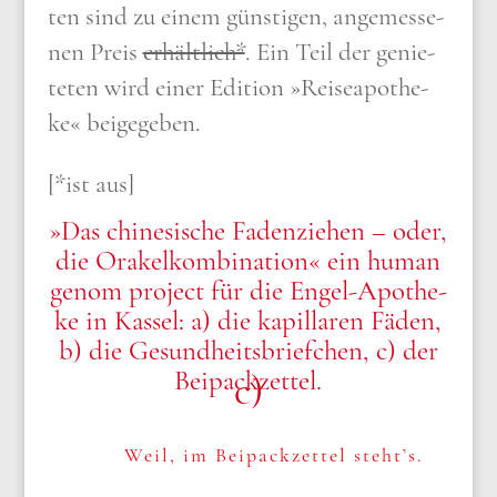
ten sind zu einem gün­sti­gen, ange­mes­se­
nen Preis
erhält­lich*
. Ein Teil der genie­
te­ten wird einer Edi­ti­on »Rei­se­apo­the­
ke« bei­gege­ben.
[*ist aus]
»Das chi­ne­si­sche Faden­zie­hen – oder,
die Ora­kel­kom­bi­na­ti­on« ein human
genom pro­ject für die Engel-Apo­the­
ke in Kas­sel: a) die kapil­la­ren Fäden,
b) die Gesund­heits­brief­chen, c) der
Bei­pack­zet­tel.
c)
Weil, im Bei­pack­zet­tel steht’s.