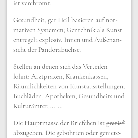
ist ver­chromt.
Gesund­heit, gar Heil basie­ren auf nor­
ma­ti­ven Syste­men; Gentch­nik als Kunst
ent­re­gelt explo­siv. Innen und Außen­an­
sicht der Pan­do­rabüch­se.
Stel­len an denen sich das Ver­tei­len
lohnt: Arzt­pra­xen, Kran­ken­kas­sen,
Räum­lich­kei­ten von Kunst­aus­stel­lun­gen,
Buch­lä­den, Apo­the­ken, Gesund­heits und
Kul­tur­äm­ter, … …
Die Haupt­mas­se der Brief­chen ist
gra­tis*
abzu­ge­ben. Die gebohr­ten oder genie­te­