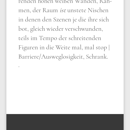
ren­den hohen wei­ßen Wän­den, Rah­
men, der Raum
ist
unste­te Nischen
in denen den Sze­nen je die ihre sich
bot, gleich wie­der ver­schwun­den,
teils im Tem­po der schrei­ten­den
Figu­ren in die Wei­te mal, mal stop |
Barriere/​Ausweglosigkeit, Schrank.
·