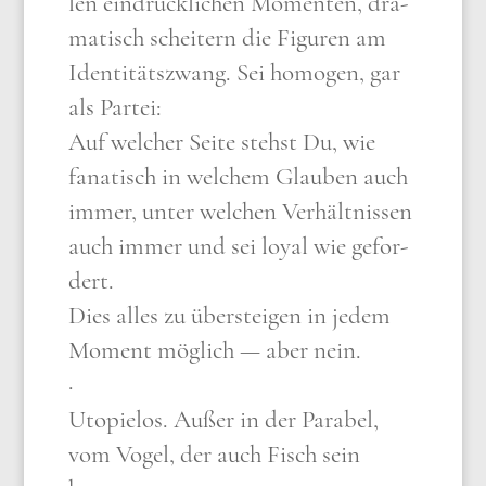
len ein­drück­li­chen Momen­ten, dra­
ma­tisch schei­tern die Figu­ren am
Iden­ti­täts­zwang. Sei homo­gen, gar
als Par­tei:
Auf wel­cher Sei­te stehst Du, wie
fana­tisch in wel­chem Glau­ben auch
immer, unter wel­chen Ver­hält­nis­sen
auch immer und sei loy­al wie gefor­
dert.
Dies alles zu über­stei­gen in jedem
Moment mög­lich — aber nein.
·
Uto­pie­los. Außer in der Para­bel,
vom Vogel, der auch Fisch sein