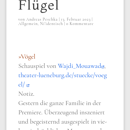
Flügel
von
Andreas Peschka
|
13. Februar 2023
|
Allgemein
,
Ni'identisch
|
0 Kommentare
»Vögel
Schau­spiel von
Wajdi_​Mouawad
,
thea​ter​-lue​ne​burg​.de/​s​t​u​e​c​k​e​/​v​o​e​g​
el/
Notiz.
Gestern die gan­ze Fami­lie in der
Pre­mie­re. Über­zeu­gend insze­niert
und begei­sternd aus­ge­spielt in vie­