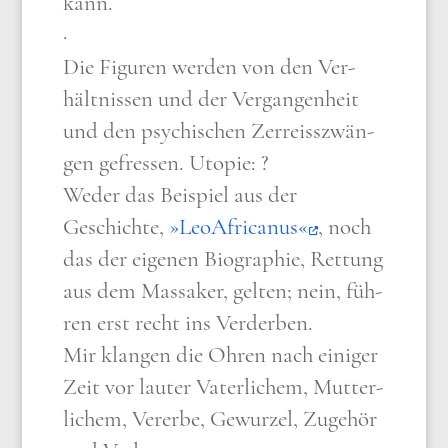
kann.
·
Die Figu­ren wer­den von den Ver­
hält­nis­sen und der Ver­gan­gen­heit
und den psy­chi­schen Zer­reiss­zwän­
gen gefres­sen. Uto­pie: ?
Weder das Bei­spiel aus der
Geschich­te,
»Leo­Af­ri­ca­nus«
, noch
das der eige­nen Bio­gra­phie, Ret­tung
aus dem Mas­sa­ker, gel­ten; nein, füh­
ren erst recht ins Ver­der­ben.
Mir klan­gen die Ohren nach eini­ger
Zeit vor lau­ter Vater­li­chem, Mut­ter­
li­chem, Ver­er­be, Gewur­zel, Zuge­hör