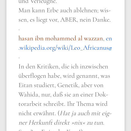
und Ver­leug­ne.
Man kann Erbe auch ableh­nen; wis­
sen, es liegt vor, ABER, nein Dan­ke.
·
hasan ibn moham­med al waz­z­an
,
en​
.wiki​pe​dia​.org/​w​i​k​i​/​L​e​o​_​A​f​r​i​c​a​nus
·
In den Kri­ti­ken, die ich inzwi­schen
über­flo­gen habe, wird genannt, was
Eit­an stu­diert, Gene­tik, aber von
Wahi­da, nur, daß sie an einer Dok­
tor­ar­beit schreibt. Ihr The­ma wird
nicht erwähnt. (
Hat ja auch mit eig­
ner Her­kunft direkt »nix« zu tun
.