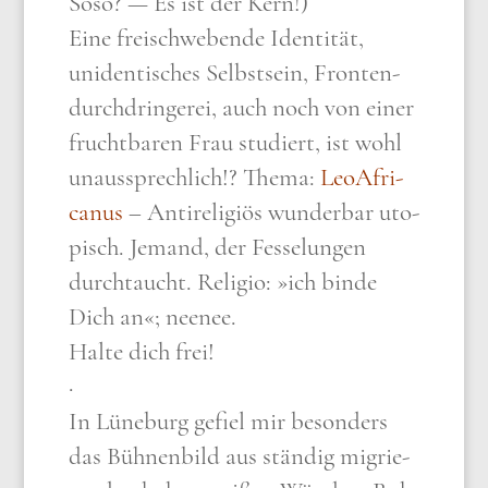
Soso? — Es ist der Kern!)
Eine frei­schwe­ben­de Iden­ti­tät,
uniden­ti­sches Selbst­sein, Fronten­
durch­drin­ge­rei, auch noch von einer
frucht­ba­ren Frau stu­diert, ist wohl
unaus­sprech­lich!? The­ma:
Leo­Af­ri­
ca­nus
– Anti­re­li­gi­ös wun­der­bar uto­
pisch. Jemand, der Fes­se­lun­gen
durch­taucht. Reli­gio: »ich bin­de
Dich an«; nee­nee.
Hal­te dich frei!
·
In Lüne­burg gefiel mir beson­ders
das Büh­nen­bild aus stän­dig migrie­