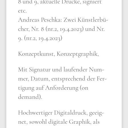
8 und 9, aktu­el­le Drucke, signiert
etc.
Andre­as Pesch­ka: Zwei Künst­ler­bü­
cher, Nr. 8 (nr.2, 19.4.2023) und Nr.
9. (nr.2, 19.4.2023)
Kon­zept­kunst, Kon­zept­gra­phik,
Mit Signa­tur und lau­fen­der Num­
mer, Datum, ent­spre­chend der Fer­
ti­gung auf Anfor­de­rung (on
demand).
Hoch­wer­ti­ger Digi­tal­druck, geeig­
net, sowohl digi­ta­le Gra­phik, als