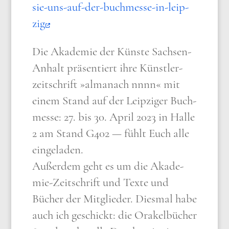
sie-uns-auf-der-buch­mes­se-in-leip­
zig
Die Aka­de­mie der Kün­ste Sach­sen­
An­halt prä­sen­tiert ihre Künst­ler­
zeit­schrift »alma­nach nnnn« mit
einem Stand auf der Leip­zi­ger Buch­
mes­se: 27. bis 30. April 2023 in Hal­le
2 am Stand G402 — fühlt Euch alle
ein­ge­la­den.
Außer­dem geht es um die Aka­de­
mie-Zeit­schrift und Tex­te und
Bücher der Mit­glie­der. Dies­mal habe
auch ich geschickt: die Ora­kel­bü­cher