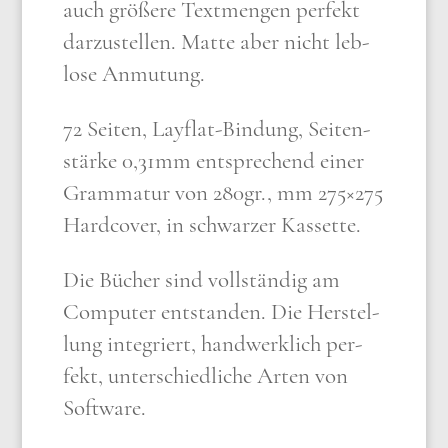
auch grö­ße­re Text­men­gen per­fekt
dar­zu­stel­len. Mat­te aber nicht leb­
lo­se Anmu­tung.
72 Sei­ten, Lay­flat-Bin­dung, Sei­ten­
stär­ke 0,31mm ent­spre­chend einer
Gram­ma­tur von 280gr., mm 275×275
Hard­co­ver, in schwar­zer Kas­set­te.
Die Bücher sind voll­stän­dig am
Com­pu­ter ent­stan­den. Die Her­stel­
lung inte­griert, hand­werk­lich per­
fekt, unter­schied­li­che Arten von
Soft­ware.