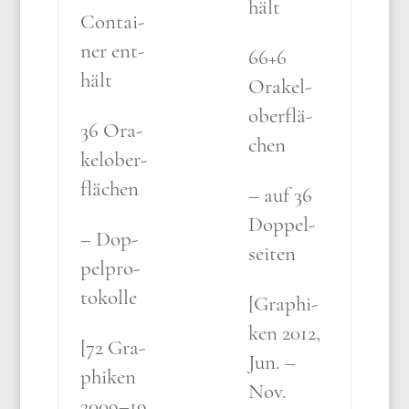
hält
Con­tai­
ner ent­
66+6
hält
Ora­kel­
ober­flä­
36 Ora­
chen
kel­ober­
flä­chen
– auf 36
Dop­pel­
– Dop­
sei­ten
pel­pro­
to­kol­le
[Gra­phi­
ken 2012,
[72 Gra­
Jun. –
phi­ken
Nov.
2009–19