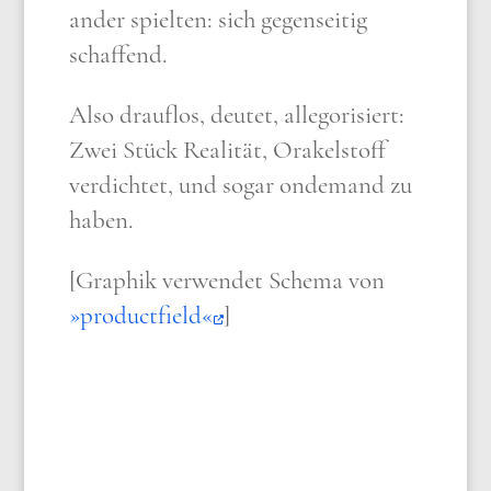
an­der spiel­ten: sich gegen­sei­tig
schaf­fend.
Also drauf­los, deu­tet, alle­go­ri­siert:
Zwei Stück Rea­li­tät, Ora­kel­stoff
ver­dich­tet, und sogar onde­mand zu
haben.
[Gra­phik ver­wen­det Sche­ma von
»pro­duct­field«
]