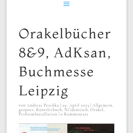
Orakelbücher
8&9, AdKsan,
Buchmesse
Leipzig
von
Andreas Peschka
|
29. April 2023
|
Allgemein
,
geopoet
,
Künstlerbuch
,
Ni'identisch
,
Orakel
,
PerformInstallation
|
0 Kommentare