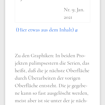
Nr. 9; Jan.
2021
(Hier etwas aus dem Inhalt)
Zu den Gra­phi­ken: In bei­den Pro­
jek­ten palim­pse­stern die Seri­en, das
heißt, daß die je näch­ste Ober­flä­che
durch Über­ar­bei­ten der vori­gen
Ober­flä­che ent­steht. Die je gege­be­
ne kann so fast aus­ge­löscht wer­den,
meist aber ist sie unter der je näch­