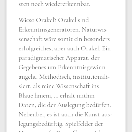
sten noch wie­der­erkenn­bar.
Wie­so Ora­kel? Ora­kel sind
Erkennt­nis­ge­ne­ra­to­ren. Natur­wis­
sen­schaft wäre somit ein beson­ders
erfolg­rei­ches, aber auch Ora­kel. Ein
para­dig­ma­ti­scher Appa­rat, der
Gege­be­nes um Erkennt­nis­ge­winn
angeht. Metho­disch, insti­tu­tio­na­li­
siert, als rei­ne Wis­sen­schaft ins
Blaue hin­ein, … erhält mit­hin
Daten, die der Aus­le­gung bedür­fen.
Neben­bei, es ist auch die Kunst aus­
le­gungs­be­dürf­tig. Spiel­fel­der der