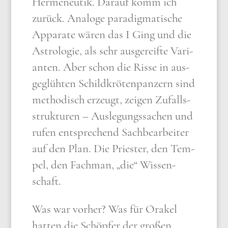
Her­me­neu­tik. Dar­auf komm ich
zurück. Ana­lo­ge para­dig­ma­ti­sche
Appa­ra­te wären das I Ging und die
Astro­lo­gie, als sehr aus­ge­reif­te Vari­
an­ten. Aber schon die Ris­se in aus­
ge­glüh­ten Schild­krö­ten­pan­zern sind
metho­disch erzeugt, zei­gen Zufalls­
struk­tu­ren – Aus­le­gungs­sa­chen und
rufen ent­spre­chend Sach­be­ar­bei­ter
auf den Plan. Die Prie­ster, den Tem­
pel, den Fach­man, „die“ Wis­sen­
schaft.
Was war vor­her? Was für Ora­kel
hat­ten die Schöp­fer der gro­ßen