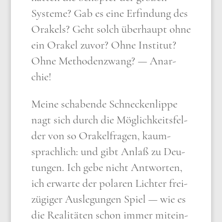
Syste­me? Gab es eine Erfin­dung des
Ora­kels? Geht solch über­haupt ohne
ein Ora­kel zuvor? Ohne Insti­tut?
Ohne Metho­den­zwang? — Anar­
chie!
Mei­ne scha­ben­de Schnecken­lip­pe
nagt sich durch die Mög­lich­keits­fel­
der von so Ora­kel­fra­gen, kaum­
sprach­lich: und gibt Anlaß zu Deu­
tun­gen. Ich gebe nicht Ant­wor­ten,
ich erwar­te der pola­ren Lich­ter frei­
zü­gi­ger Aus­le­gun­gen Spiel — wie es
die Rea­li­tä­ten schon immer mit­ein­