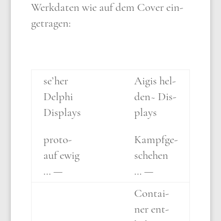
Werk­da­ten wie auf dem Cover ein­
ge­tra­gen:
se’her
Aigis hel­
Del­phi
den~ Dis­
Dis­plays
plays
pro­to-
Kampf­ge­
auf ewig
sche­hen
… —
… —
Con­tai­
ner ent­