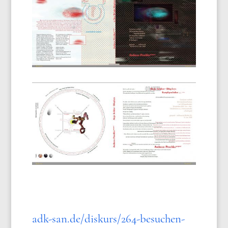
adk​-san​.de/​d​i​s​k​u​r​s​/​2​6​4​-be
suchen-