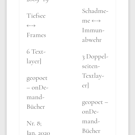
Schad­me­
Tief­see
me ←→
←→
Immun­
Frames
ab­wehr
6 Text­
3 Dop­pel­
lay­er]
sei­ten-
Text­lay­
geo­po­et
er]
– onDe­
mand-
geo­po­et –
Bücher
onDe­
mand-
Nr. 8;
Bücher
Jan. 2020