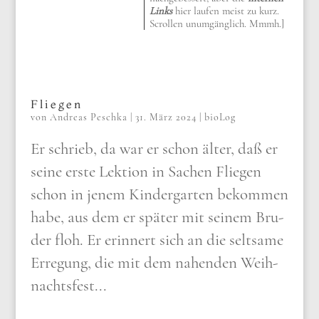
Links
hier laufen meist zu kurz.
Scrollen unumgänglich. Mmmh.]
Fliegen
von
Andreas Peschka
|
31. März 2024
|
bioLog
Er schrieb, da war er schon älter, daß er
sei­ne erste Lek­ti­on in Sachen Flie­gen
schon in jenem Kin­der­gar­ten bekom­men
habe, aus dem er spä­ter mit sei­nem Bru­
der floh. Er erin­nert sich an die selt­sa­me
Erre­gung, die mit dem nahen­den Weih­
nachts­fest...