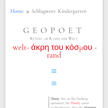
Home
Schlagwort: Kindergarten
9
GEOPOET
Künste am Rande der Welt
welt- άκρη του κόσμου -
rand
[
Sorry
, Site ist für Desktop
optimiert, für
Handy
etwas
nachgebessert, aber die
internen