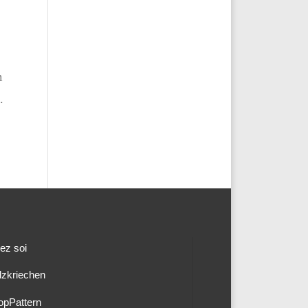
n
.
ez soi
lzkriechen
opPattern