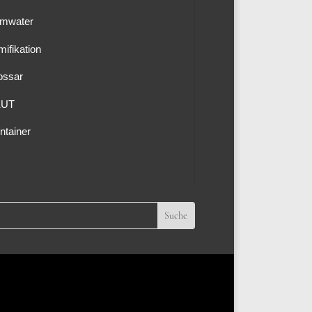
mwater
mifikation
ossar
KUT
ntainer