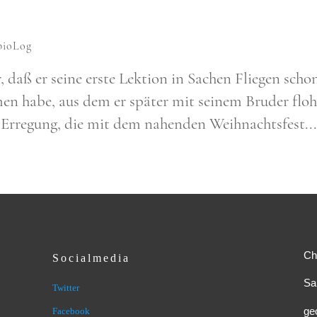
bioLog
 daß er sei­ne erste Lek­ti­on in Sachen Flie­gen scho
en habe, aus dem er spä­ter mit sei­nem Bru­der floh
me Erre­gung, die mit dem nahen­den Weih­nachts­fest...
Ch
Socialmedia
Sa
Twitter
ge
Facebook