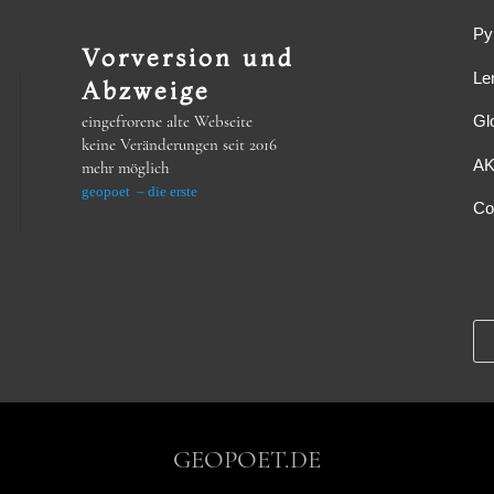
Py
Vorversion und
Le
Abzweige
Gl
eingefrorene alte Webseite
keine Veränderungen seit 2016
A
mehr möglich
geopoet – die erste
Co
GEOPOET.DE