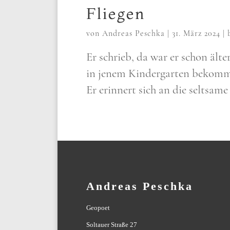
Fliegen
von
Andreas Peschka
|
31. März 2024
|
Er schrieb, da war er schon älter,
in jenem Kin­der­gar­ten bekom­m
Er erin­nert sich an die selt­sa­
Andreas Peschka
Geopoet
Soltauer Straße 27