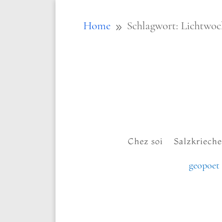
Home
Schlagwort: Lichtwo
9
Chez soi
Salzkriech
geopoet 