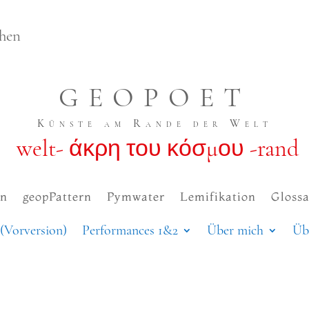
chen
GEOPOET
Künste am Rande der Welt
welt- άκρη του κόσμου -rand
en
geopPattern
Pymwater
Lemifikation
Glossa
(Vorversion)
Performances 1&2
Über mich
Üb